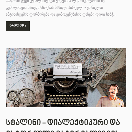
ავტორი: გეგი კუხალეიშვილი ეძღვნება ლევ ნიკოლოზის ძე
გუმილიოვის ნათელ ხსოვნას ნაწილი პირველი - ეთნიკური
ანტისისტემის ფორმირება და ეთნოგენეზისის ფაზები დიდი საბჭ…
ᲕᲠᲪᲚᲐᲓ »
სტალინი - დიალექტიკური და