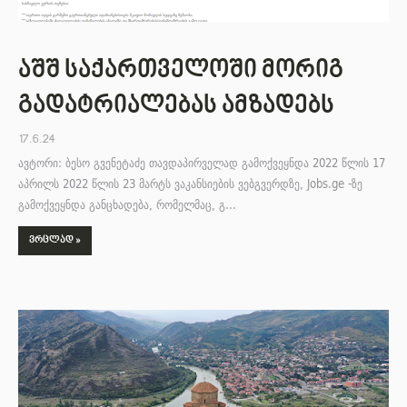
აშშ საქართველოში მორიგ
გადატრიალებას ამზადებს
17.6.24
ავტორი: ბესო გვენეტაძე თავდაპირველად გამოქვეყნდა 2022 წლის 17
აპრილს 2022 წლის 23 მარტს ვაკანსიების ვებგვერდზე, Jobs.ge -ზე
გამოქვეყნდა განცხადება, რომელმაც, გ…
ᲕᲠᲪᲚᲐᲓ »