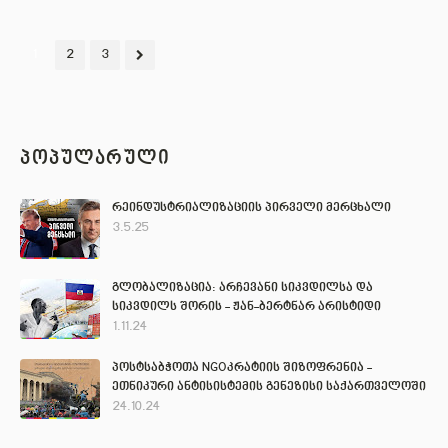
1
2
3
ᲞᲝᲞᲣᲚᲐᲠᲣᲚᲘ
რეინდუსტრიალიზაციის პირველი მერცხალი
3.5.25
გლობალიზაცია: არჩევანი სიკვდილსა და
სიკვდილს შორის - ჟან-ბერტნარ არისტიდი
1.11.24
პოსტსაბჭოთა NGOკრატიის შიზოფრენია -
ეთნიკური ანტისისტემის გენეზისი საქართველოში
24.10.24