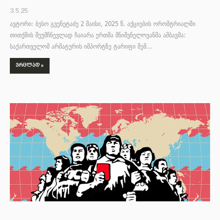
3.5.25
ავტორი: ბესო გვენეტაძე 2 მაისი, 2025 წ. აქციების ორომტრიალში
თითქმის შეუმჩნევლად ჩაიარა ერთმა მნიშვნელოვანმა ამბავმა:
საქართველომ არმატურის იმპორტზე ტარიფი შემ…
ᲕᲠᲪᲚᲐᲓ »