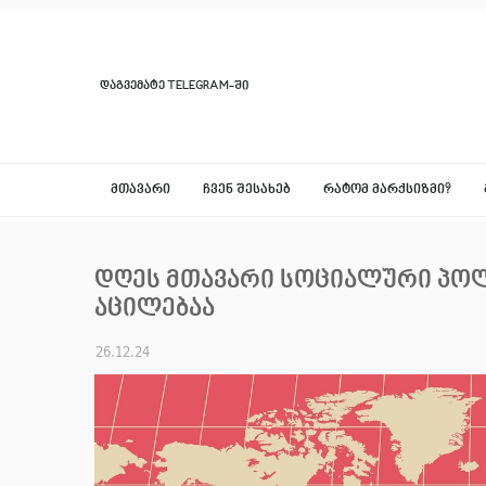
ᲓᲐᲒᲕᲔᲛᲐᲢᲔ TELEGRAM-ᲨᲘ
ᲛᲗᲐᲕᲐᲠᲘ
ᲩᲕᲔᲜ ᲨᲔᲡᲐᲮᲔᲑ
ᲠᲐᲢᲝᲛ ᲛᲐᲠᲥᲡᲘᲖᲛᲘ?
დღეს მთავარი სოციალური პოლ
აცილებაა
26.12.24