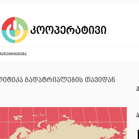
ᲒᲐᲬᲔᲕᲠᲘᲐᲜᲔᲑᲐ
იტიკა გადატრიალების თავიდან