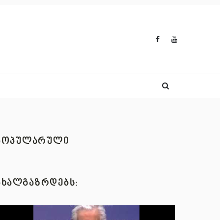
ᲞᲝᲞᲣᲚᲐᲠᲣᲚᲘ
ᲐᲮᲐᲚᲒᲐᲖᲠᲓᲔᲑᲡ: